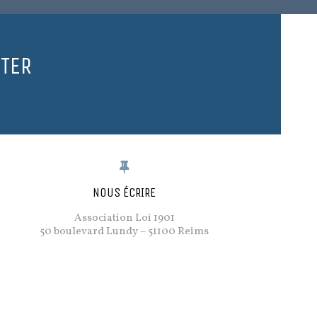
TER
NOUS ÉCRIRE
Association Loi 1901
50 boulevard Lundy – 51100 Reims